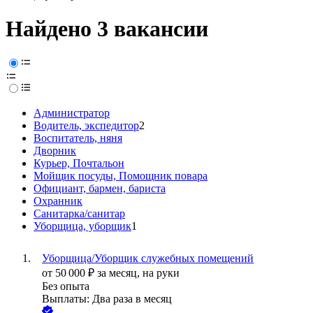
Найдено 3 вакансии
Администратор
Водитель, экспедитор
2
Воспитатель, няня
Дворник
Курьер, Почтальон
Мойщик посуды, Помощник повара
Официант, бармен, бариста
Охранник
Санитарка/санитар
Уборщица, уборщик
1
Уборщица/Уборщик служебных помещений
от
50 000
₽
за месяц,
на руки
Без опыта
Выплаты: Два раза в месяц