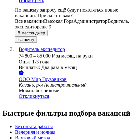
Посмотреть
По вашему запросу ещё будут появляться новые
вакансии. Присылать вам?
Все вакансии
Высокая Гора
Администратор
Водитель,
экспедитор
еще 9
В мессенджер
На почту
Водитель-экспедитор
74 800
–
85 000
₽
за месяц,
на руки
Опыт 1-3 года
Выплаты: Два раза в месяц
ООО
Мир Грузовиков
Казань, р-н Авиастроительный
Можно без резюме
Откликнуться
Быстрые фильтры подбора вакансий
Без опыта работы
Вечерняя и ночная
Вахтовый метод